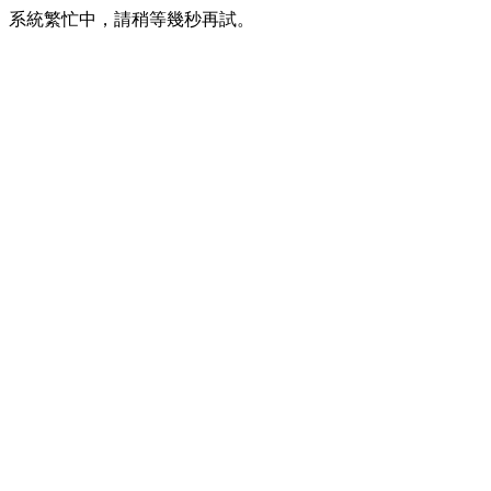
系統繁忙中，請稍等幾秒再試。