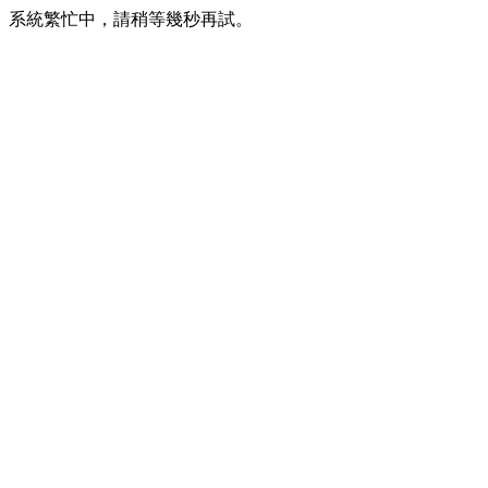
系統繁忙中，請稍等幾秒再試。