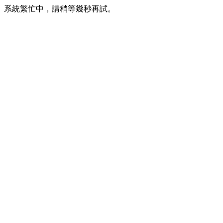
系統繁忙中，請稍等幾秒再試。