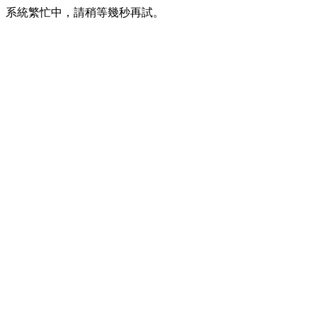
系統繁忙中，請稍等幾秒再試。