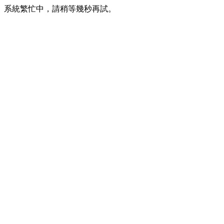
系統繁忙中，請稍等幾秒再試。