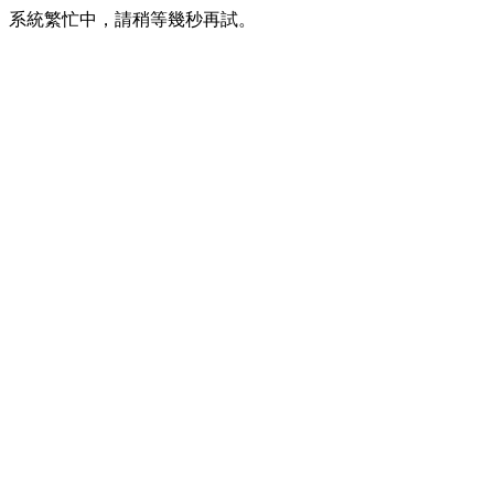
系統繁忙中，請稍等幾秒再試。