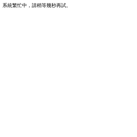
系統繁忙中，請稍等幾秒再試。