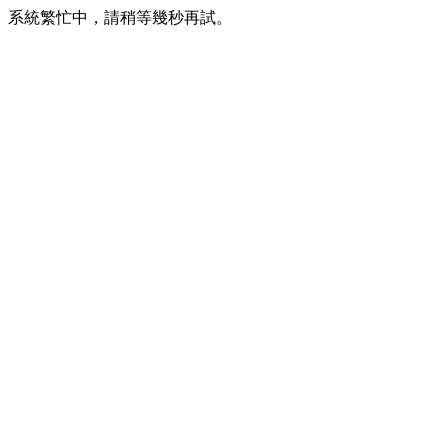
系統繁忙中，請稍等幾秒再試。