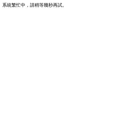
系統繁忙中，請稍等幾秒再試。